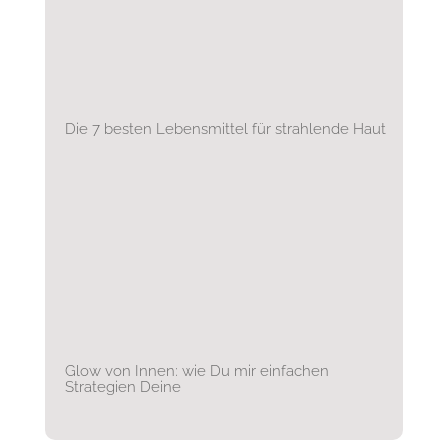
Die 7 besten Lebensmittel für strahlende Haut
Glow von Innen: wie Du mir einfachen
Strategien Deine