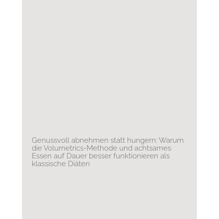
Genussvoll abnehmen statt hungern: Warum
die Volumetrics-Methode und achtsames
Essen auf Dauer besser funktionieren als
klassische Diäten