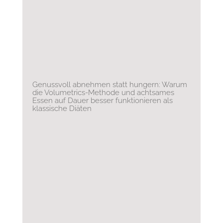
Genussvoll abnehmen statt hungern: Warum
die Volumetrics-Methode und achtsames
Essen auf Dauer besser funktionieren als
klassische Diäten