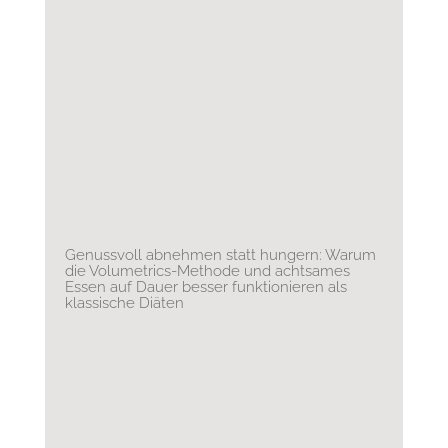
Genussvoll abnehmen statt hungern: Warum
die Volumetrics-Methode und achtsames
Essen auf Dauer besser funktionieren als
klassische Diäten