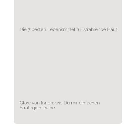
Die 7 besten Lebensmittel für strahlende Haut
Glow von Innen: wie Du mir einfachen
Strategien Deine