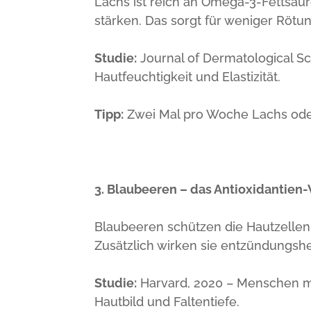
Lachs ist reich an Omega-3-Fettsä
stärken. Das sorgt für weniger Rötu
Studie:
Journal of Dermatological S
Hautfeuchtigkeit und Elastizität.
Tipp:
Zwei Mal pro Woche Lachs oder
3. Blaubeeren – das Antioxidantie
Blaubeeren schützen die Hautzellen 
Zusätzlich wirken sie entzündungs
Studie:
Harvard, 2020 – Menschen m
Hautbild und Faltentiefe.