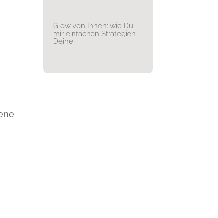
Glow von Innen: wie Du
mir einfachen Strategien
Deine
gene