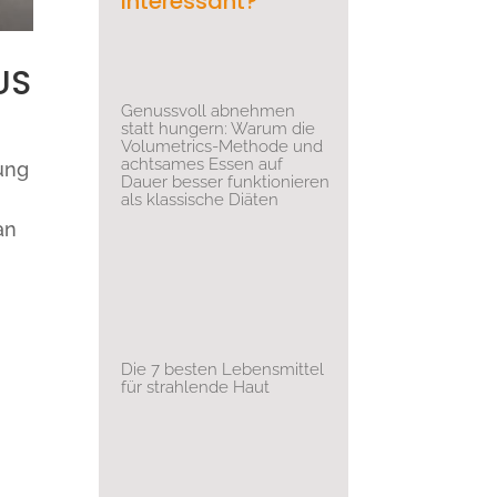
interessant?
US
Genussvoll abnehmen
statt hungern: Warum die
Volumetrics-Methode und
achtsames Essen auf
rung
Dauer besser funktionieren
als klassische Diäten
an
Die 7 besten Lebensmittel
für strahlende Haut
n