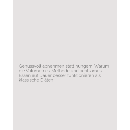
Genussvoll abnehmen statt hungern: Warum
die Volumetrics-Methode und achtsames
Essen auf Dauer besser funktionieren als
klassische Diäten