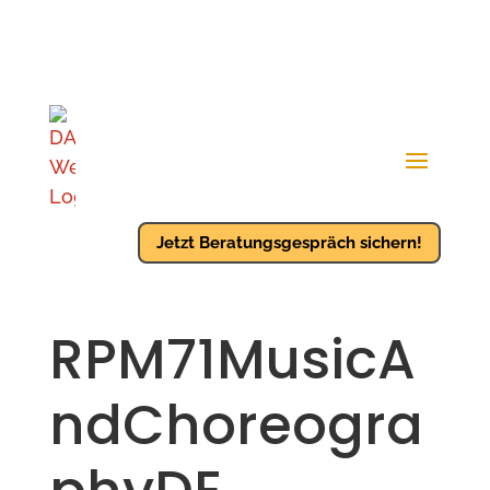
Jetzt Beratungsgespräch sichern!
RPM71MusicA
ndChoreogra