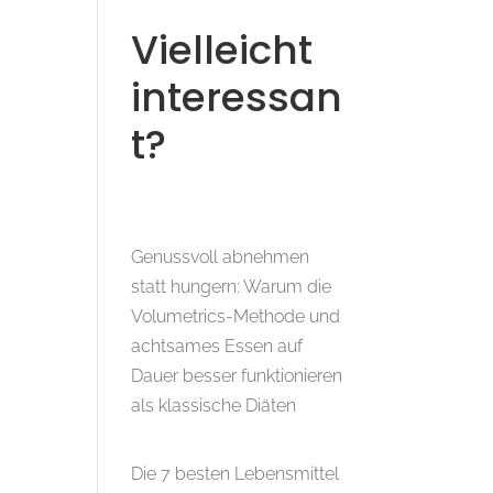
Vielleicht
interessan
t?
Genussvoll abnehmen
statt hungern: Warum die
Volumetrics-Methode und
achtsames Essen auf
Dauer besser funktionieren
als klassische Diäten
Die 7 besten Lebensmittel