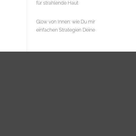
für strahlende Haut
Glow von Innen: wie Du mir
einfachen Strategien Deine