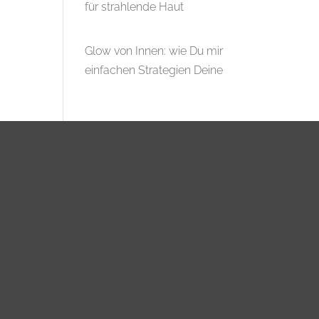
für strahlende Haut
Glow von Innen: wie Du mir
einfachen Strategien Deine