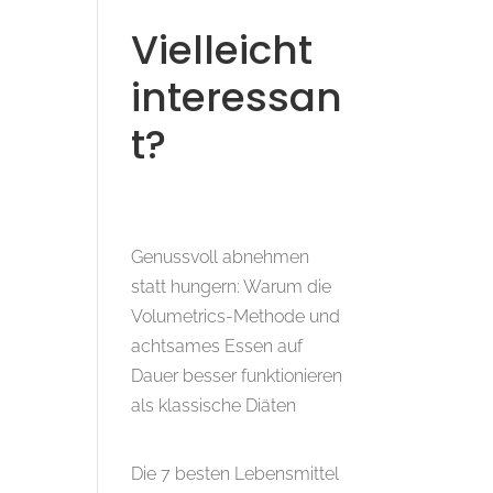
Vielleicht
interessan
t?
Genussvoll abnehmen
statt hungern: Warum die
Volumetrics-Methode und
achtsames Essen auf
Dauer besser funktionieren
als klassische Diäten
Die 7 besten Lebensmittel