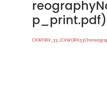
reography
p_print.pdf)
CXWORX_33_(CXWORX33Choreograph