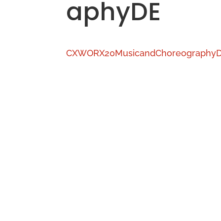
aphyDE
CXWORX20MusicandChoreography