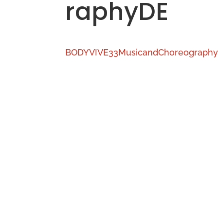
raphyDE
BODYVIVE33MusicandChoreograph