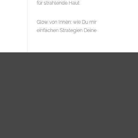
für strahlende Haut
Glow von Innen: wie Du mir
einfachen Strategien Deine