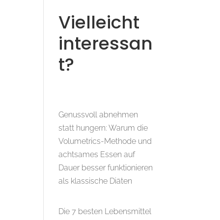
Vielleicht
interessan
t?
Genussvoll abnehmen
statt hungern: Warum die
Volumetrics-Methode und
achtsames Essen auf
Dauer besser funktionieren
als klassische Diäten
Die 7 besten Lebensmittel