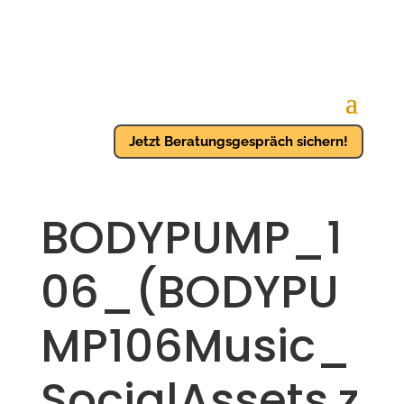
Jetzt Beratungsgespräch sichern!
BODYPUMP_1
06_(BODYPU
MP106Music_
SocialAssets.z