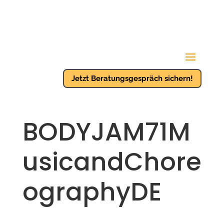
Jetzt Beratungsgespräch sichern!
BODYJAM71M
usicandChore
ographyDE