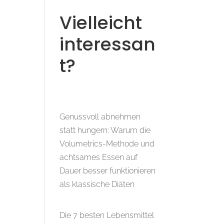
Vielleicht
interessan
t?
Genussvoll abnehmen
statt hungern: Warum die
Volumetrics-Methode und
achtsames Essen auf
Dauer besser funktionieren
als klassische Diäten
Die 7 besten Lebensmittel