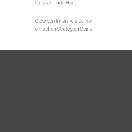
für strahlende Haut
Glow von Innen: wie Du mir
einfachen Strategien Deine