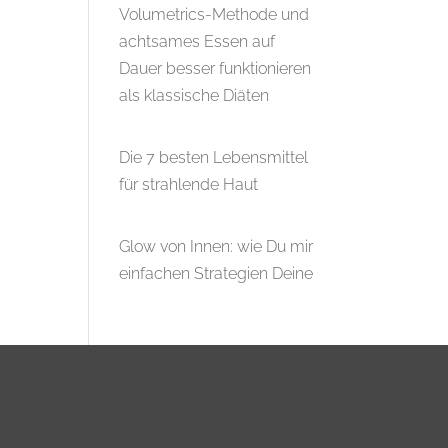
Volumetrics-Methode und
achtsames Essen auf
Dauer besser funktionieren
als klassische Diäten
Die 7 besten Lebensmittel
für strahlende Haut
Glow von Innen: wie Du mir
einfachen Strategien Deine