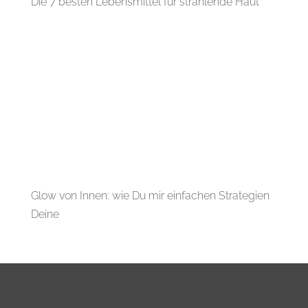
Die 7 besten Lebensmittel für strahlende Haut
Glow von Innen: wie Du mir einfachen Strategien
Deine