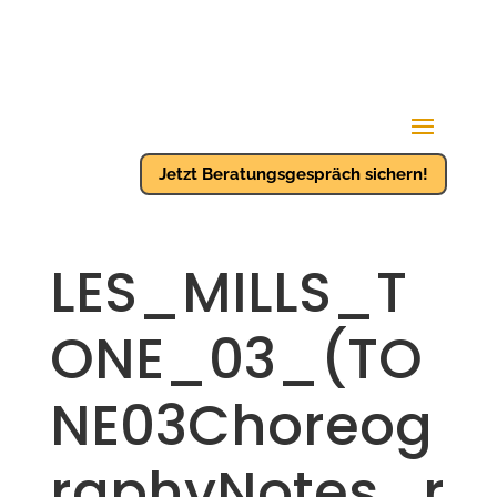
Jetzt Beratungsgespräch sichern!
LES_MILLS_T
ONE_03_(TO
NE03Choreog
raphyNotes_r