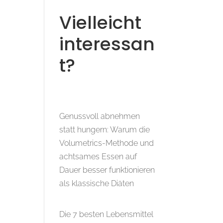
Vielleicht
interessan
t?
Genussvoll abnehmen
statt hungern: Warum die
Volumetrics-Methode und
achtsames Essen auf
Dauer besser funktionieren
als klassische Diäten
Die 7 besten Lebensmittel