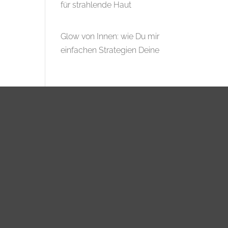
für strahlende Haut
Glow von Innen: wie Du mir
einfachen Strategien Deine