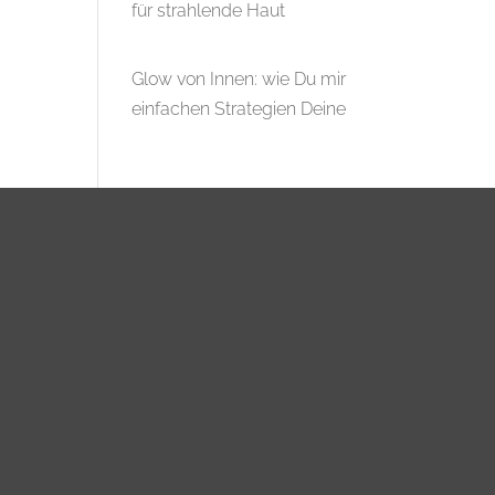
für strahlende Haut
Glow von Innen: wie Du mir
einfachen Strategien Deine