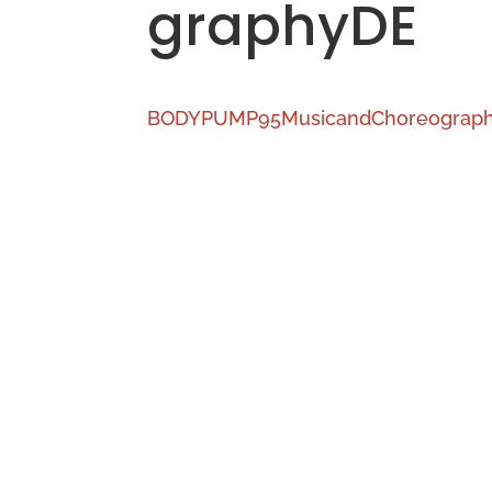
graphyDE
BODYPUMP95MusicandChoreograp