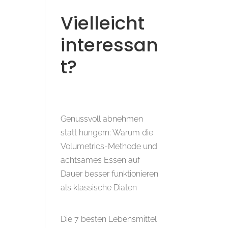
Vielleicht
interessan
t?
Genussvoll abnehmen
statt hungern: Warum die
Volumetrics-Methode und
achtsames Essen auf
Dauer besser funktionieren
als klassische Diäten
Die 7 besten Lebensmittel