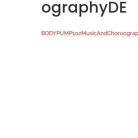
ographyDE
BODYPUMP102MusicAndChoreogra