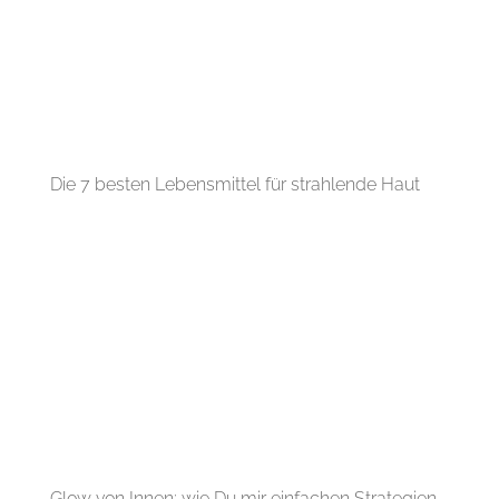
Die 7 besten Lebensmittel für strahlende Haut
Glow von Innen: wie Du mir einfachen Strategien